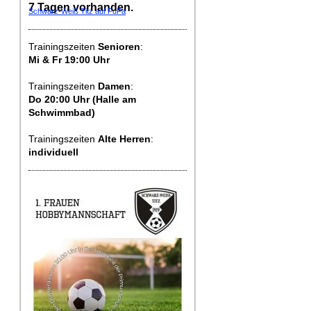
7 Tagen vorhanden.
Schwarz-Weiß Titz auf FuPa
Trainingszeiten
Senioren
:
Mi & Fr 19:00 Uhr
Trainingszeiten
Damen
:
Do 20:00 Uhr (Halle am
Schwimmbad)
Trainingszeiten
Alte Herren
:
individuell