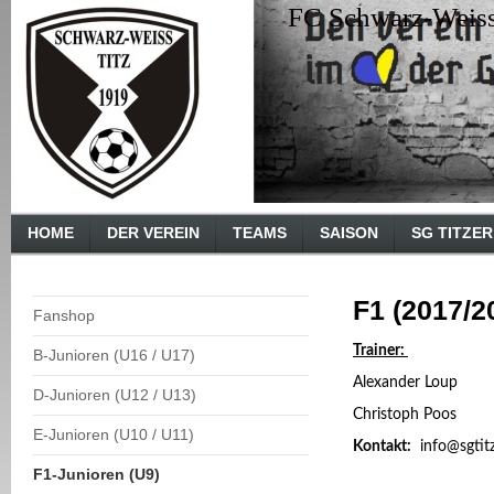
FC Schwarz-Weiss 
HOME
DER VEREIN
TEAMS
SAISON
SG TITZE
F1 (2017/2
Fanshop
Trainer:
B-Junioren (U16 / U17)
Alexander Loup
D-Junioren (U12 / U13)
Christoph Poos
E-Junioren (U10 / U11)
Kontakt:
info@sgtit
F1-Junioren (U9)