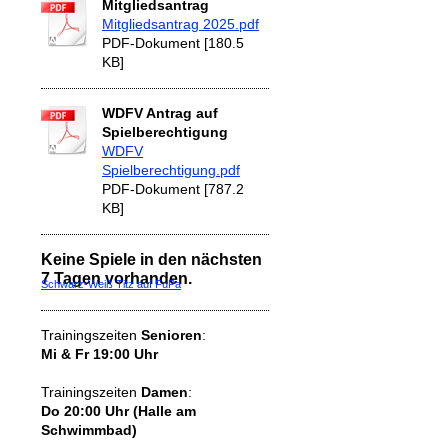
Mitgliedsantrag
Mitgliedsantrag 2025.pdf
PDF-Dokument [180.5
KB]
WDFV Antrag auf
Spielberechtigung
WDFV
Spielberechtigung.pdf
PDF-Dokument [787.2
KB]
Keine Spiele in den nächsten
7 Tagen vorhanden.
Schwarz-Weiß Titz auf FuPa
Trainingszeiten
Senioren
:
Mi & Fr 19:00 Uhr
Trainingszeiten
Damen
:
Do 20:00 Uhr (Halle am
Schwimmbad)